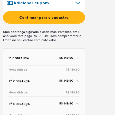
Adicionar cupom
Continuar para o cadastro
Uma cobrança é gerada a cada mês. Portanto, em 1
ano você terá pago R$ 1.798,80 sem comprometer o
limite do seu cartão com este valor.
R$ 149,90
a
1
COBRANÇA
Mensalidade
R$ 149,90
R$ 149,90
a
2
COBRANÇA
Mensalidade
R$ 149,90
R$ 149,90
a
3
COBRANÇA