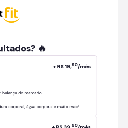
ultados? 🔥
90
+ R$ 19,
/mês
r balança do mercado;
ra corporal, água corporal e muito mais!
90
+ R$ 39,
/mês