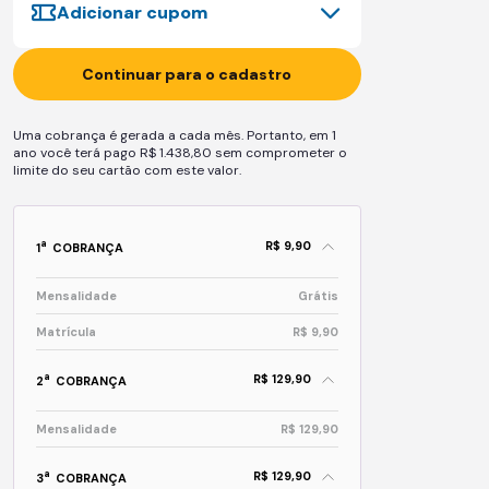
Adicionar cupom
Continuar para o cadastro
Uma cobrança é gerada a cada mês. Portanto, em 1
ano você terá pago R$ 1.438,80 sem comprometer o
limite do seu cartão com este valor.
R$ 9,90
a
1
COBRANÇA
Mensalidade
Grátis
Matrícula
R$ 9,90
R$ 129,90
a
2
COBRANÇA
Mensalidade
R$ 129,90
R$ 129,90
a
3
COBRANÇA