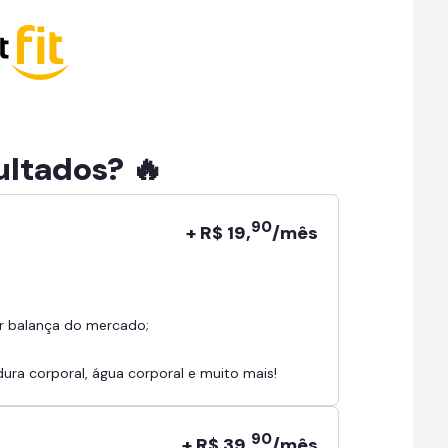
ultados? 🔥
90
+ R$ 19,
/mês
r balança do mercado;
ra corporal, água corporal e muito mais!
90
+ R$ 39,
/mês