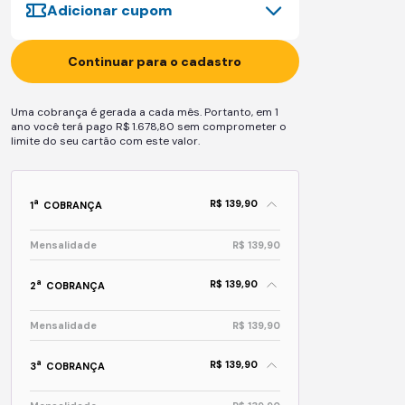
Adicionar cupom
Continuar para o cadastro
Uma cobrança é gerada a cada mês. Portanto, em 1
ano você terá pago R$ 1.678,80 sem comprometer o
limite do seu cartão com este valor.
R$ 139,90
a
1
COBRANÇA
Mensalidade
R$ 139,90
R$ 139,90
a
2
COBRANÇA
Mensalidade
R$ 139,90
R$ 139,90
a
3
COBRANÇA