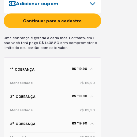
Adicionar cupom
Continuar para o cadastro
Uma cobrança é gerada a cada mês. Portanto, em 1
ano você terá pago R$ 1.438,80 sem comprometer o
limite do seu cartão com este valor.
R$ 119,90
a
1
COBRANÇA
Mensalidade
R$ 119,90
R$ 119,90
a
2
COBRANÇA
Mensalidade
R$ 119,90
R$ 119,90
a
3
COBRANÇA