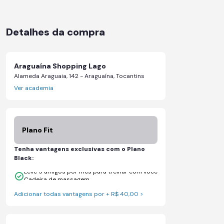
Detalhes da compra
Araguaína Shopping Lago
Alameda Araguaia, 142 - Araguaína, Tocantins
Ver academia
Plano Fit
Tenha vantagens exclusivas com o Plano
Black:
Leve 5 amigos por mês para treinar com você
Cadeira de massagem
Adicionar todas vantagens por + R$ 40,00 >