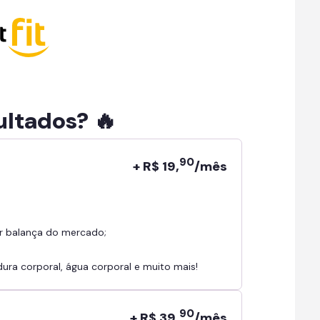
ultados? 🔥
90
+ R$ 19,
/mês
r balança do mercado;
ra corporal, água corporal e muito mais!
90
+ R$ 39,
/mês