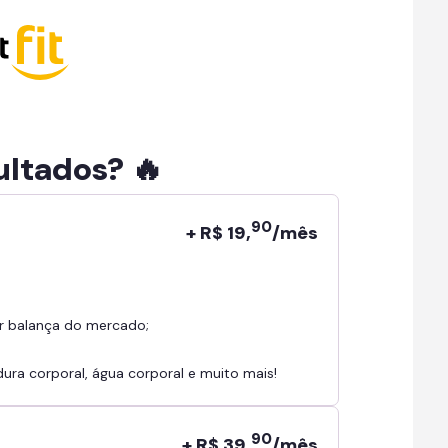
ultados? 🔥
90
+ R$ 19,
/mês
r balança do mercado;
ra corporal, água corporal e muito mais!
90
+ R$ 39,
/mês