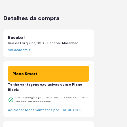
Detalhes da compra
Bacabal
Rua da Forquilha, 300 - Bacabal, Maranhão
Ver academia
Plano Smart
Tenha vantagens exclusivas com o Plano
Black:
Leve 5 amigos por mês para treinar com você
Cadeira de massagem
Adicionar todas vantagens por + R$ 30,00 >