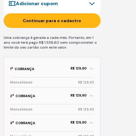
Adicionar cupom
Continuar para o cadastro
Uma cobrança é gerada a cada mês. Portanto, em 1
ano você terá pago R$ 1.558,80 sem comprometer o
limite do seu cartão com este valor.
R$ 129,90
a
1
COBRANÇA
Mensalidade
R$ 129,90
R$ 129,90
a
2
COBRANÇA
Mensalidade
R$ 129,90
R$ 129,90
a
3
COBRANÇA