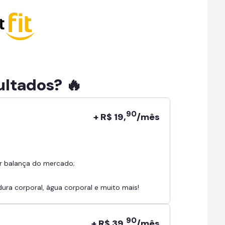
ultados? 🔥
90
+ R$ 19,
/mês
r balança do mercado;
ra corporal, água corporal e muito mais!
90
+ R$ 39,
/mês