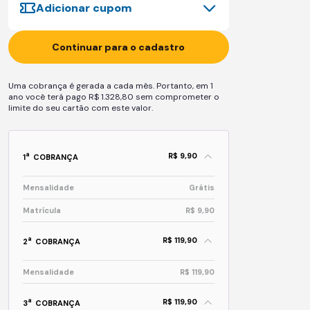
Adicionar cupom
Continuar para o cadastro
Uma cobrança é gerada a cada mês. Portanto, em 1
ano você terá pago R$ 1.328,80 sem comprometer o
limite do seu cartão com este valor.
R$ 9,90
a
1
COBRANÇA
Mensalidade
Grátis
Matrícula
R$ 9,90
R$ 119,90
a
2
COBRANÇA
Mensalidade
R$ 119,90
R$ 119,90
a
3
COBRANÇA