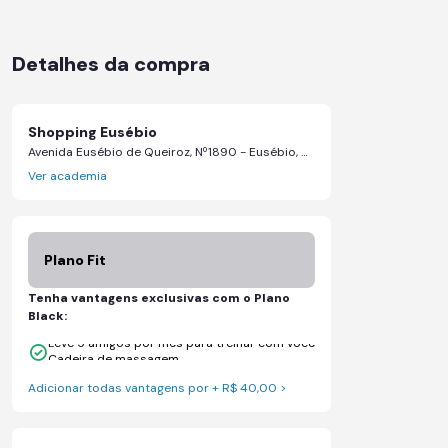
Detalhes da compra
Shopping Eusébio
Avenida Eusébio de Queiroz, Nº1890 - Eusébio, Ceará
Ver academia
Plano Fit
Tenha vantagens exclusivas com o Plano
Black:
Leve 5 amigos por mês para treinar com você
Cadeira de massagem
Adicionar todas vantagens por + R$ 40,00 >