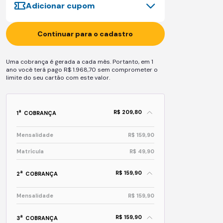
Adicionar cupom
Continuar para o cadastro
Uma cobrança é gerada a cada mês. Portanto, em 1
ano você terá pago R$ 1.968,70 sem comprometer o
limite do seu cartão com este valor.
R$ 209,80
a
1
COBRANÇA
Mensalidade
R$ 159,90
Matrícula
R$ 49,90
R$ 159,90
a
2
COBRANÇA
Mensalidade
R$ 159,90
R$ 159,90
a
3
COBRANÇA