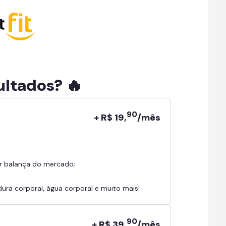
ultados? 🔥
90
+ R$ 19,
/mês
r balança do mercado;
ra corporal, água corporal e muito mais!
90
+ R$ 39,
/mês