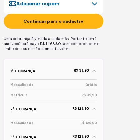
Adicionar cupom
Continuar para o cadastro
Uma cobrança é gerada a cada mês. Portanto, em 1
ano você terá pago R$ 1.468,80 sem comprometer o
limite do seu cartão com este valor.
R$ 39,90
a
1
COBRANÇA
Mensalidade
Grátis
Matrícula
R$ 39,90
R$ 129,90
a
2
COBRANÇA
Mensalidade
R$ 129,90
R$ 129,90
a
3
COBRANÇA