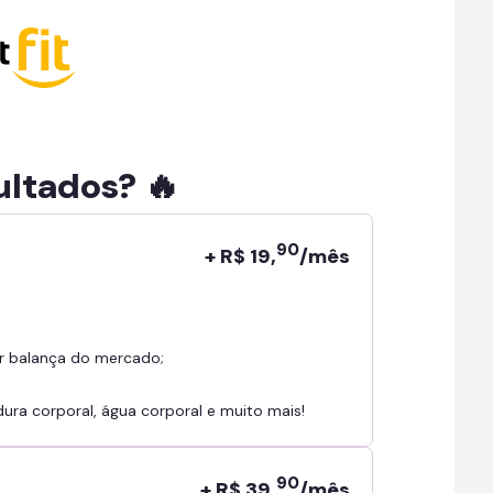
ultados? 🔥
90
+ R$ 19,
/mês
r balança do mercado;
ra corporal, água corporal e muito mais!
90
+ R$ 39,
/mês